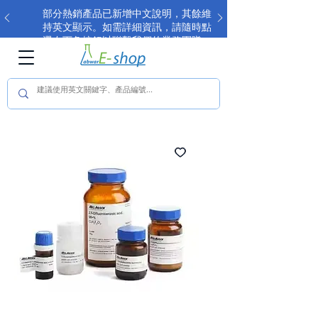
部分熱銷產品已新增中文說明，其餘維
持英文顯示。如需詳細資訊，請隨時點
選右下角按鈕以聯繫我們的業務團隊。