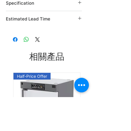
Specification
Brand: Alfa Aesar
Estimated Lead Time
Country of Origin: USA
CAS Number: 4325-85-3
Estimated Lead Time: 45 days
L06277.06
L06277.14
相關產品
Leadtime: Please enquire us
Half-Price Offer