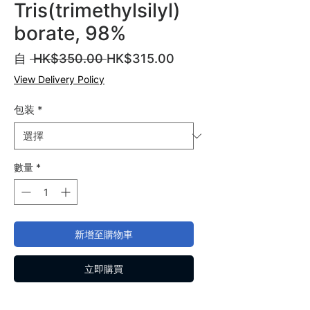
Tris(trimethylsilyl)
borate, 98%
一
促
自
 HK$350.00 
HK$315.00
般
銷
View Delivery Policy
價
價
格
格
包装
*
數量
*
新增至購物車
立即購買