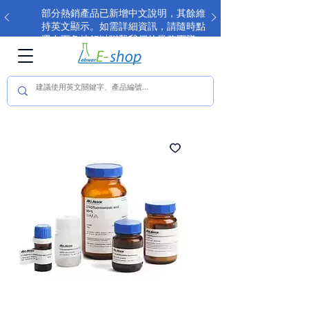
部分熱銷產品已新增中文說明，其餘維
持英文顯示。如需詳細資訊，請隨時點
選右下角按鈕以聯繫我們的業務團隊。