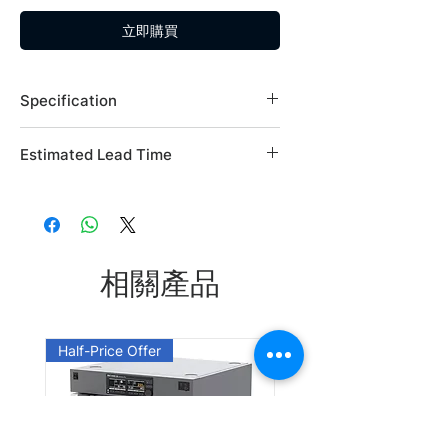
立即購買
Specification
Brand: Alfa Aesar
Estimated Lead Time
Country of Origin: USA
CAS Number: 437-17-2
Estimated Lead Time: 45 days
L03140.09
L03140.18
相關產品
Leadtime: Please enquire us
Half-Price Offer