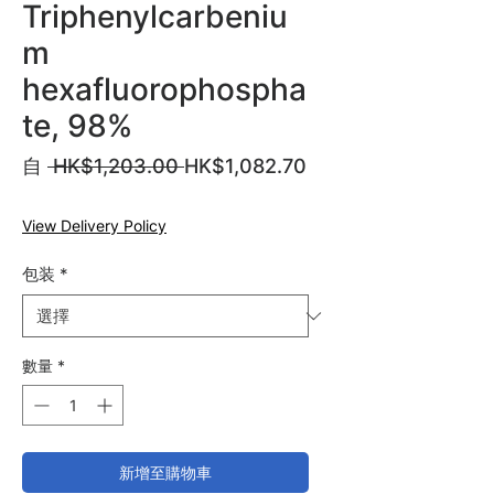
Triphenylcarbeniu
m
hexafluorophospha
te, 98%
一
自
 HK$1,203.00 
HK$1,082.70
促
般
銷
價
View Delivery Policy
價
格
格
包装
*
數量
*
新增至購物車