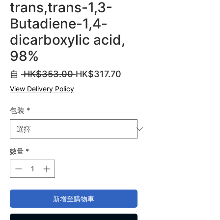
trans,trans-1,3-
Butadiene-1,4-
dicarboxylic acid,
98%
一
促
自
 HK$353.00 
HK$317.70
般
銷
View Delivery Policy
價
價
格
格
包装
*
數量
*
新增至購物車