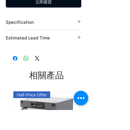
立即購買
Specification
Brand: Alfa Aesar
Estimated Lead Time
Country of Origin: USA
CAS Number: 3588-17-8
Estimated Lead Time: 45 days
L03987.03
L03987.06
相關產品
Leadtime: Please enquire us
Half-Price Offer