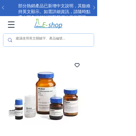
部分熱銷產品已新增中文說明，其餘維
持英文顯示。如需詳細資訊，請隨時點
選右下角按鈕以聯繫我們的業務團隊。