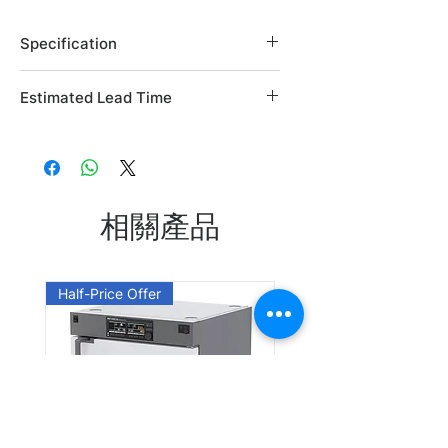
Specification
Brand: Alfa Aesar
Estimated Lead Time
Country of Origin: USA
CAS Number: 14275-61-7
Estimated Lead Time: 45 days
L20130.03
L20130.06
相關產品
Leadtime: Please enquire us
Half-Price Offer