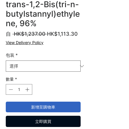
trans-1,2-Bis(tri-n-
butylstannyl)ethyle
ne, 96%
一
促
自
 HK$1,237.00 
HK$1,113.30
般
銷
View Delivery Policy
價
價
格
格
包装
*
數量
*
新增至購物車
立即購買