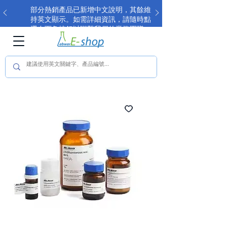
部分熱銷產品已新增中文說明，其餘維
持英文顯示。如需詳細資訊，請隨時點
選右下角按鈕以聯繫我們的業務團隊。