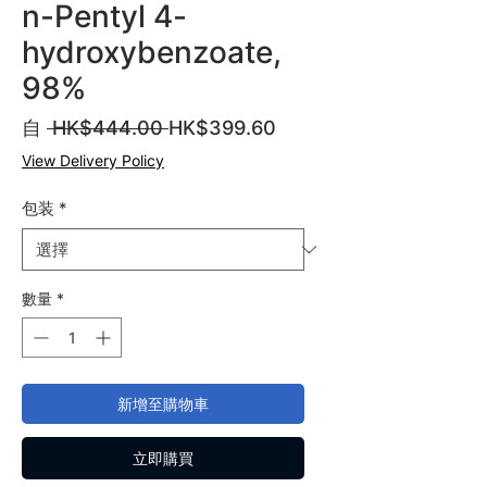
n-Pentyl 4-
hydroxybenzoate,
98%
一
促
自
 HK$444.00 
HK$399.60
般
銷
View Delivery Policy
價
價
格
格
包装
*
數量
*
新增至購物車
立即購買