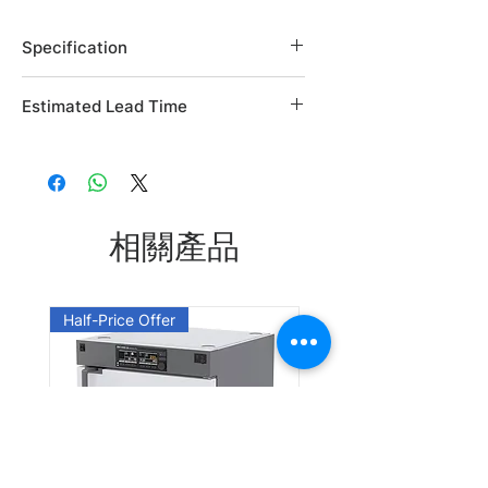
Specification
Brand: Alfa Aesar
Estimated Lead Time
Country of Origin: USA
CAS Number: 6521-29-5
Estimated Lead Time: 45 days
L05563.06
L05563.14
相關產品
Leadtime: Please enquire us
Half-Price Offer