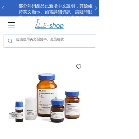
部分熱銷產品已新增中文說明，其餘維
持英文顯示。如需詳細資訊，請隨時點
選右下角按鈕以聯繫我們的業務團隊。