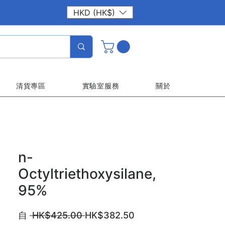
HKD (HK$)
清貨專區
實驗室服務
關於
n-
Octyltriethoxysilane,
95%
一
促
自
 HK$425.00 
HK$382.50