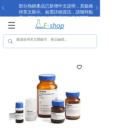
部分熱銷產品已新增中文說明，其餘維
持英文顯示。如需詳細資訊，請隨時點
選右下角按鈕以聯繫我們的業務團隊。