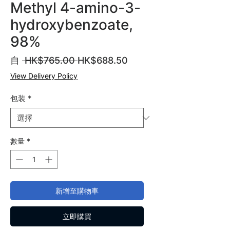
Methyl 4-amino-3-
hydroxybenzoate,
98%
一
促
自
 HK$765.00 
HK$688.50
般
銷
View Delivery Policy
價
價
格
格
包装
*
數量
*
新增至購物車
立即購買