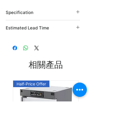
Specification
Brand: Alfa Aesar
Estimated Lead Time
Country of Origin: USA
CAS Number: 63435-16-5
Estimated Lead Time: 45 days
L05687.04
L05687.09
相關產品
Leadtime: Please enquire us
Half-Price Offer