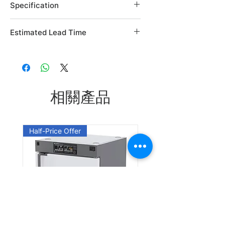
Specification
Brand: Alfa Aesar
Estimated Lead Time
Country of Origin: USA
CAS Number: 4410-31-5
Estimated Lead Time: 45 days
L04679.03
L04679.06
相關產品
Leadtime: Please enquire us
Half-Price Offer