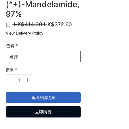
(^+)-Mandelamide,
97%
一
促
自
 HK$414.00 
HK$372.60
般
銷
View Delivery Policy
價
價
格
格
包装
*
數量
*
新增至購物車
立即購買