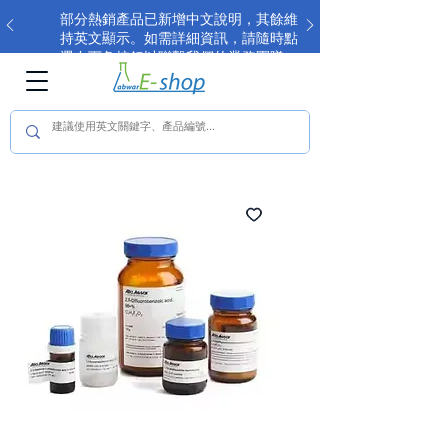
部分熱銷產品已新增中文說明，其餘維
持英文顯示。如需詳細資訊，請隨時點
選右下角按鈕以聯繫我們的業務團隊。