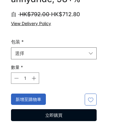
一
促
自
 HK$792.00 
HK$712.80
般
銷
View Delivery Policy
價
價
格
格
包装
*
選擇
數量
*
新增至購物車
立即購買