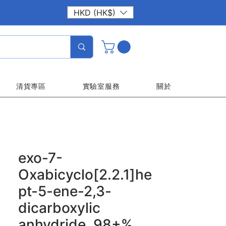
HKD (HK$)
清貨專區
實驗室服務
關於
exo-7-
Oxabicyclo[2.2.1]he
pt-5-ene-2,3-
dicarboxylic
anhydride, 98+%