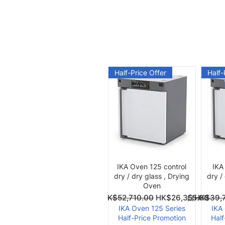
Half-Price Offer
Half-
快速瀏覽
IKA Oven 125 control
IKA
dry / dry glass , Drying
dry /
Oven
一般價格
促銷價格
一般價格
促銷價格
自
HK$52,710.00
HK$26,355.00
自
HK$39,
IKA Oven 125 Series
IKA
Half-Price Promotion
Half