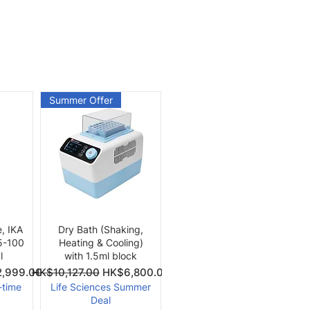
Summer Offer
快速瀏覽
e, IKA
Dry Bath (Shaking,
 5-100
Heating & Cooling)
l
with 1.5ml block
價格
一般價格
促銷價格
,999.00
HK$10,127.00
HK$6,800.00
-time
Life Sciences Summer
Deal