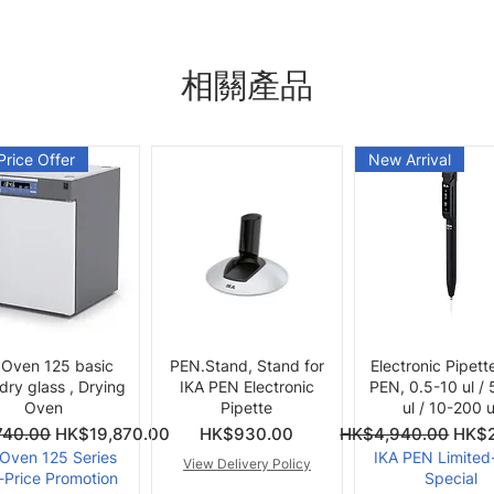
相關產品
Price Offer
New Arrival
快速瀏覽
快速瀏覽
快速瀏覽
 Oven 125 basic
PEN.Stand, Stand for
Electronic Pipett
 dry glass , Drying
IKA PEN Electronic
PEN, 0.5-10 ul /
Oven
Pipette
ul / 10-200 u
價格
一般價格
促銷
740.00
HK$19,870.00
HK$930.00
HK$4,940.00
HK$2
 Oven 125 Series
IKA PEN Limited
View Delivery Policy
-Price Promotion
Special