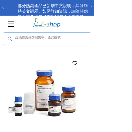
部分熱銷產品已新增中文說明，其餘維
持英文顯示。如需詳細資訊，請隨時點
選右下角按鈕以聯繫我們的業務團隊。