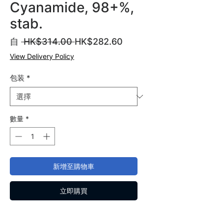
Cyanamide, 98+%,
stab.
一
促
自
 HK$314.00 
HK$282.60
般
銷
View Delivery Policy
價
價
格
格
包装
*
數量
*
新增至購物車
立即購買