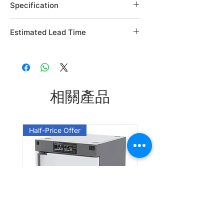
Specification
Brand: Alfa Aesar
Estimated Lead Time
Country of Origin: USA
CAS Number: 420-04-2
Estimated Lead Time: 45 days
L03744.06
L03744.14
相關產品
L03744.22
Half-Price Offer
Leadtime: Please enquire us