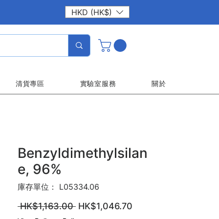
HKD (HK$)
清貨專區
實驗室服務
關於
Benzyldimethylsilan
e, 96%
庫存單位： L05334.06
一
促
 HK$1,163.00 
HK$1,046.70
般
銷