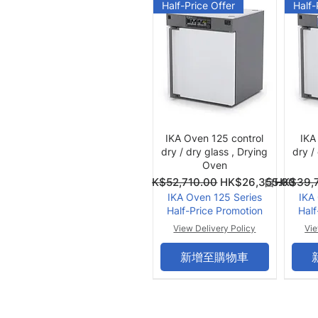
Half-Price Offer
Half-
快速瀏覽
IKA Oven 125 control
IKA
dry / dry glass , Drying
dry /
Oven
一般價格
促銷價格
一般價格
促銷價格
自
HK$52,710.00
HK$26,355.00
自
HK$39,
IKA Oven 125 Series
IKA
Half-Price Promotion
Half
View Delivery Policy
Vie
新增至購物車
Summer Offer
Summ