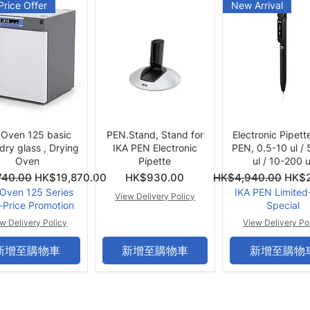
Price Offer
New Arrival
快速瀏覽
快速瀏覽
快速瀏覽
 Oven 125 basic
PEN.Stand, Stand for
Electronic Pipett
 dry glass , Drying
IKA PEN Electronic
PEN, 0.5-10 ul /
Oven
Pipette
ul / 10-200 u
價格
一般價格
促銷
740.00
HK$19,870.00
HK$930.00
HK$4,940.00
HK$2
 Oven 125 Series
IKA PEN Limited
View Delivery Policy
-Price Promotion
Special
w Delivery Policy
View Delivery Po
新增至購物車
新增至購物車
新增至購物
er Offer
Summer Offer
Summer Offer