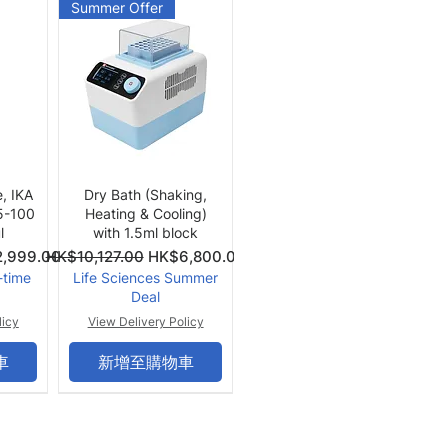
Summer Offer
快速瀏覽
e, IKA
Dry Bath (Shaking,
 5-100
Heating & Cooling)
l
with 1.5ml block
價格
一般價格
促銷價格
,999.00
HK$10,127.00
HK$6,800.00
-time
Life Sciences Summer
Deal
licy
View Delivery Policy
車
新增至購物車