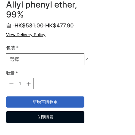
Allyl phenyl ether,
99%
一
促
自
 HK$531.00 
HK$477.90
般
銷
View Delivery Policy
價
價
格
格
包装
*
數量
*
新增至購物車
立即購買