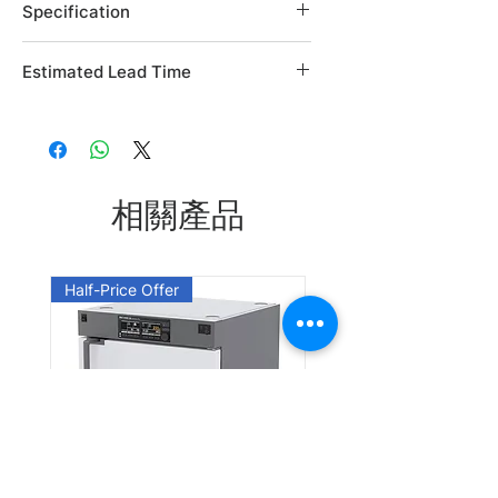
Specification
Brand: Alfa Aesar
Estimated Lead Time
Country of Origin: USA
CAS Number: 1746-13-0
Estimated Lead Time: 45 days
L03359.14
L03359.22
相關產品
Leadtime: Please enquire us
Half-Price Offer