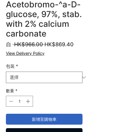
Acetobromo-^a-D-
glucose, 97%, stab.
with 2% calcium
carbonate
一
促
自
 HK$966.00 
HK$869.40
般
銷
View Delivery Policy
價
價
格
格
包装
*
數量
*
新增至購物車