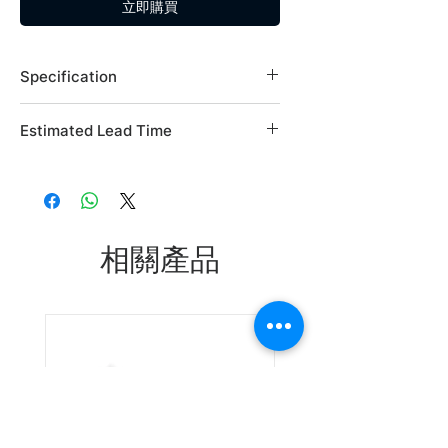
立即購買
Specification
Brand: Alfa Aesar
Estimated Lead Time
Country of Origin: USA
CAS Number: 572-09-8
Estimated Lead Time: 45 days
L04151.09
L04151.18
相關產品
Leadtime: Please enquire us