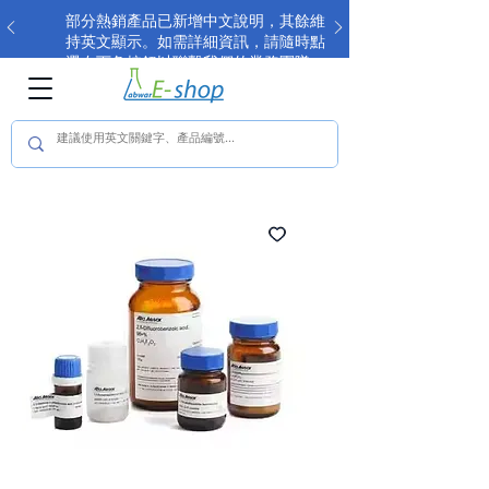
部分熱銷產品已新增中文說明，其餘維
持英文顯示。如需詳細資訊，請隨時點
選右下角按鈕以聯繫我們的業務團隊。