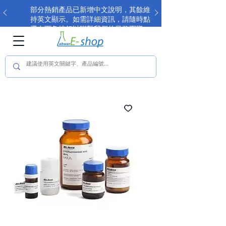
部分熱銷產品已新增中文說明，其餘維
持英文顯示。如需詳細資訊，請隨時點
選右下角按鈕以聯繫我們的業務團隊。