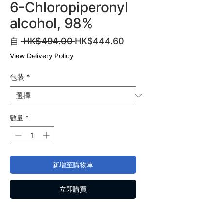
6-Chloropiperonyl
alcohol, 98%
一
促
自
 HK$494.00 
HK$444.60
般
銷
View Delivery Policy
價
價
格
格
包装
*
數量
*
新增至購物車
立即購買