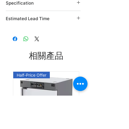
Specification
Brand: Alfa Aesar
Estimated Lead Time
Country of Origin: USA
CAS Number: 2591-25-5
Estimated Lead Time: 45 days
L05972.06
L05972.14
相關產品
Leadtime: Please enquire us
Half-Price Offer