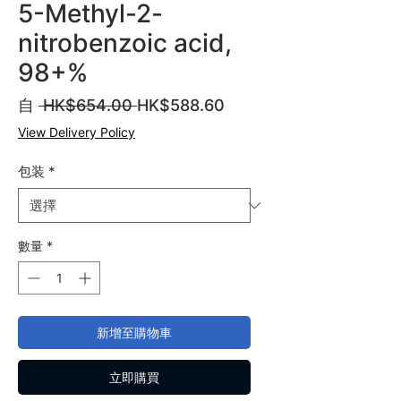
5-Methyl-2-
nitrobenzoic acid,
98+%
一
促
自
 HK$654.00 
HK$588.60
般
銷
View Delivery Policy
價
價
格
格
包装
*
數量
*
新增至購物車
立即購買