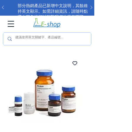
部分熱銷產品已新增中文說明，其餘維
持英文顯示。如需詳細資訊，請隨時點
選右下角按鈕以聯繫我們的業務團隊。