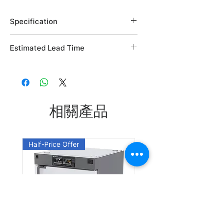
Specification
Brand: Alfa Aesar
Estimated Lead Time
Country of Origin: USA
CAS Number: 3113-72-2
Estimated Lead Time: 45 days
L06594.06
L06594.14
相關產品
Leadtime: Please enquire us
Half-Price Offer