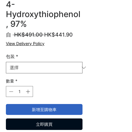
4-
Hydroxythiophenol
, 97%
一
促
自
 HK$491.00 
HK$441.90
般
銷
View Delivery Policy
價
價
格
格
包装
*
數量
*
新增至購物車
立即購買