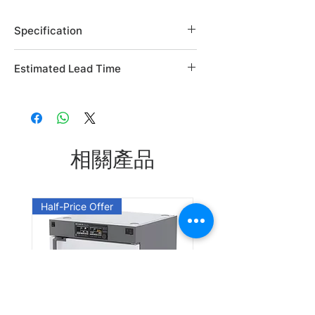
Specification
Brand: Alfa Aesar
Estimated Lead Time
Country of Origin: USA
CAS Number: 637-89-8
Estimated Lead Time: 45 days
L04429.06
L04429.14
相關產品
Leadtime: Please enquire us
Half-Price Offer