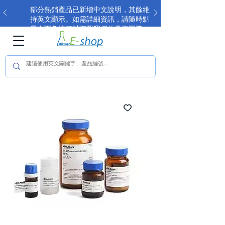
部分熱銷產品已新增中文說明，其餘維
持英文顯示。如需詳細資訊，請隨時點
選右下角按鈕以聯繫我們的業務團隊。