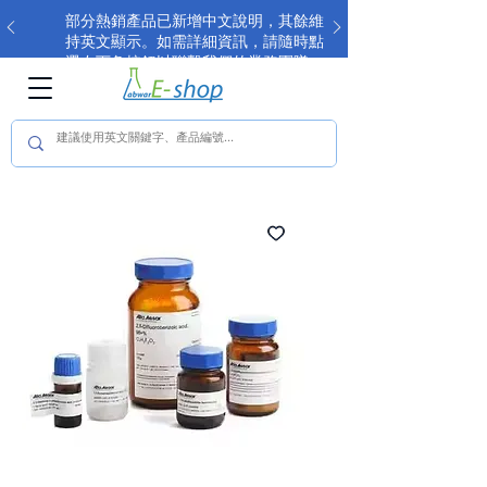
部分熱銷產品已新增中文說明，其餘維
持英文顯示。如需詳細資訊，請隨時點
選右下角按鈕以聯繫我們的業務團隊。