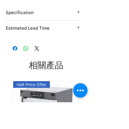
Specification
Brand: Alfa Aesar
Estimated Lead Time
Country of Origin: USA
CAS Number: 824-75-9
Estimated Lead Time: 45 days
L06831.06
L06831.14
相關產品
L06831.22
Half-Price Offer
Leadtime: Please enquire us