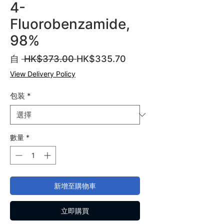
4-
Fluorobenzamide,
98%
一
促
自
 HK$373.00 
HK$335.70
般
銷
View Delivery Policy
價
價
格
格
包装
*
數量
*
新增至購物車
立即購買