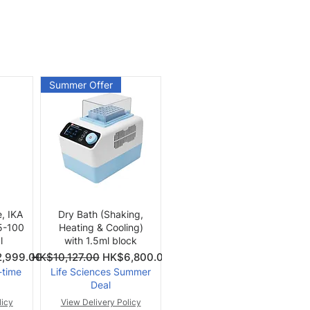
Summer Offer
快速瀏覽
e, IKA
Dry Bath (Shaking,
 5-100
Heating & Cooling)
l
with 1.5ml block
價格
一般價格
促銷價格
,999.00
HK$10,127.00
HK$6,800.00
-time
Life Sciences Summer
Deal
licy
View Delivery Policy