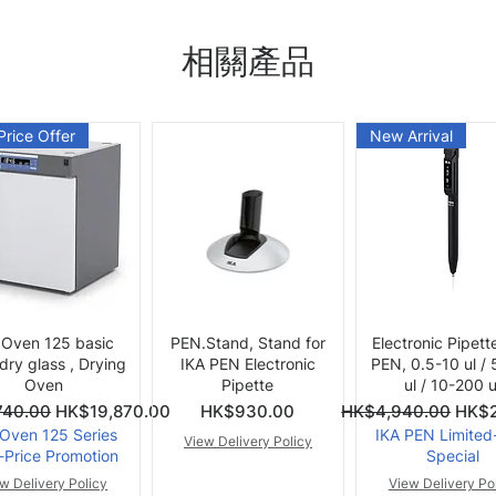
相關產品
Price Offer
New Arrival
快速瀏覽
快速瀏覽
快速瀏覽
 Oven 125 basic
PEN.Stand, Stand for
Electronic Pipett
 dry glass , Drying
IKA PEN Electronic
PEN, 0.5-10 ul /
Oven
Pipette
ul / 10-200 u
價格
一般價格
促銷
740.00
HK$19,870.00
HK$930.00
HK$4,940.00
HK$2
 Oven 125 Series
IKA PEN Limited
View Delivery Policy
-Price Promotion
Special
w Delivery Policy
View Delivery Po