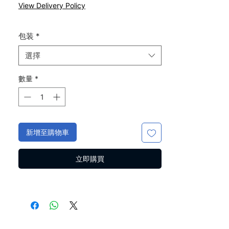
般
銷
View Delivery Policy
價
價
格
格
包装
*
選擇
數量
*
新增至購物車
立即購買