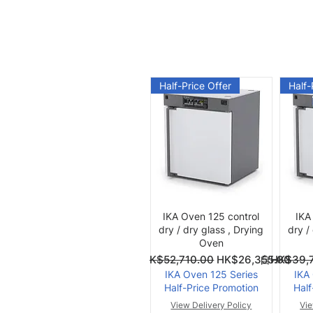
Half-Price Offer
Half-
快速瀏覽
IKA Oven 125 control
IKA
dry / dry glass , Drying
dry /
Oven
一般價格
促銷價格
一般價格
促銷價格
自
HK$52,710.00
HK$26,355.00
自
HK$39,
IKA Oven 125 Series
IKA
Half-Price Promotion
Half
View Delivery Policy
Vie