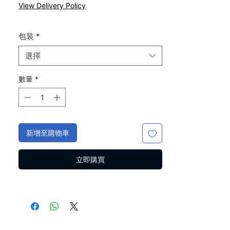
般
銷
View Delivery Policy
價
價
格
格
包装
*
選擇
數量
*
新增至購物車
立即購買