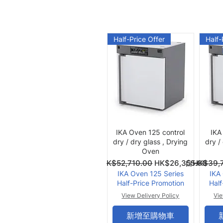
Half-Price Offer
Half-
快速瀏覽
IKA Oven 125 control
IKA
dry / dry glass , Drying
dry /
Oven
一般價格
促銷價格
一般價格
促銷價格
自
HK$52,710.00
HK$26,355.00
自
HK$39,
IKA Oven 125 Series
IKA
Half-Price Promotion
Half
View Delivery Policy
Vie
新增至購物車