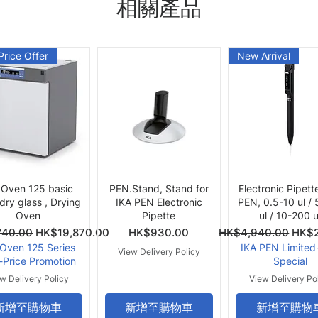
相關產品
Price Offer
New Arrival
快速瀏覽
快速瀏覽
快速瀏覽
 Oven 125 basic
PEN.Stand, Stand for
Electronic Pipett
 dry glass , Drying
IKA PEN Electronic
PEN, 0.5-10 ul /
Oven
Pipette
ul / 10-200 u
價格
一般價格
促銷
740.00
HK$19,870.00
HK$930.00
HK$4,940.00
HK$2
 Oven 125 Series
IKA PEN Limited
View Delivery Policy
-Price Promotion
Special
w Delivery Policy
View Delivery Po
新增至購物車
新增至購物車
新增至購物