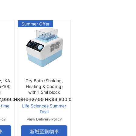
Summer Offer
快速瀏覽
e, IKA
Dry Bath (Shaking,
 5-100
Heating & Cooling)
l
with 1.5ml block
價格
一般價格
促銷價格
,999.00
HK$10,127.00
HK$6,800.00
-time
Life Sciences Summer
Deal
licy
View Delivery Policy
車
新增至購物車