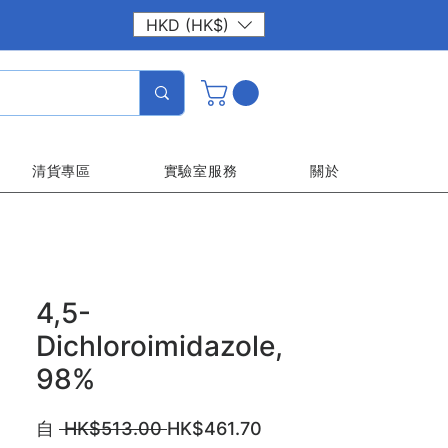
HKD (HK$)
清貨專區
實驗室服務
關於
4,5-
Dichloroimidazole,
98%
一
促
自
 HK$513.00 
HK$461.70