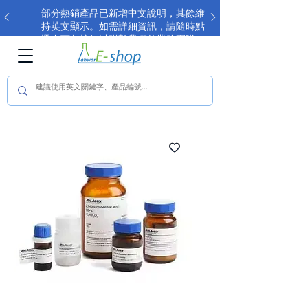
部分熱銷產品已新增中文說明，其餘維
持英文顯示。如需詳細資訊，請隨時點
選右下角按鈕以聯繫我們的業務團隊。