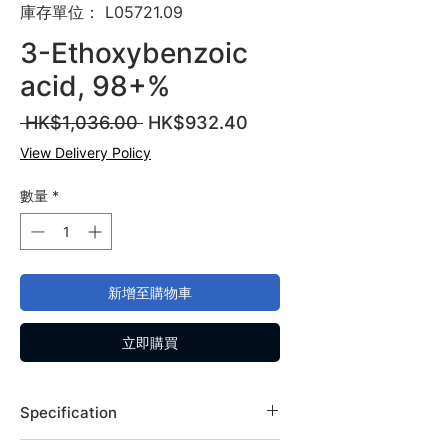
庫存單位： L05721.09
3-Ethoxybenzoic
acid, 98+%
一
促
 HK$1,036.00 
HK$932.40
般
銷
View Delivery Policy
價
價
格
格
數量
*
新增至購物車
立即購買
Specification