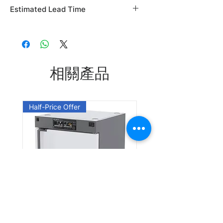
Brand: Alfa Aesar
Estimated Lead Time
Country of Origin: USA
CAS Number: 621-51-2
Estimated Lead Time: 45 days
L05721.09
Leadtime: Please enquire us
相關產品
Half-Price Offer