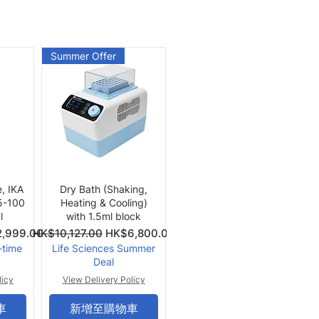
Summer Offer
快速瀏覽
e, IKA
Dry Bath (Shaking,
 5-100
Heating & Cooling)
l
with 1.5ml block
價格
一般價格
促銷價格
,999.00
HK$10,127.00
HK$6,800.00
-time
Life Sciences Summer
Deal
licy
View Delivery Policy
車
新增至購物車