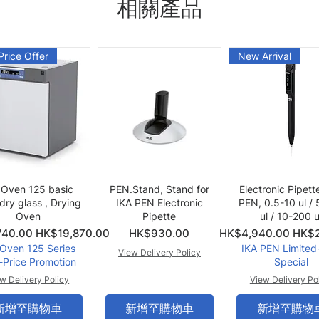
相關產品
Price Offer
New Arrival
快速瀏覽
快速瀏覽
快速瀏覽
 Oven 125 basic
PEN.Stand, Stand for
Electronic Pipett
 dry glass , Drying
IKA PEN Electronic
PEN, 0.5-10 ul /
Oven
Pipette
ul / 10-200 u
價格
一般價格
促銷
740.00
HK$19,870.00
HK$930.00
HK$4,940.00
HK$2
 Oven 125 Series
IKA PEN Limited
View Delivery Policy
-Price Promotion
Special
w Delivery Policy
View Delivery Po
新增至購物車
新增至購物車
新增至購物