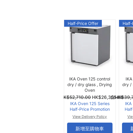
Half-Price Offer
Half-
快速瀏覽
IKA Oven 125 control
IKA
dry / dry glass , Drying
dry /
Oven
一般價格
促銷價格
一般價格
促銷價格
自
HK$52,710.00
HK$26,355.00
自
HK$39,
IKA Oven 125 Series
IKA
Half-Price Promotion
Half
View Delivery Policy
Vie
新增至購物車