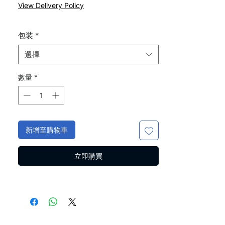
般
銷
View Delivery Policy
價
價
格
格
包装
*
選擇
數量
*
新增至購物車
立即購買