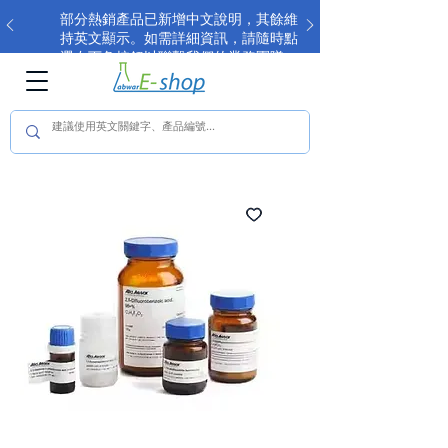
部分熱銷產品已新增中文說明，其餘維
持英文顯示。如需詳細資訊，請隨時點
選右下角按鈕以聯繫我們的業務團隊。