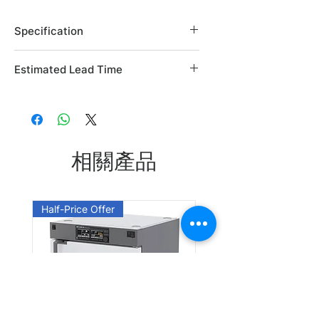
Specification
Brand: Alfa Aesar
Estimated Lead Time
Country of Origin: USA
CAS Number: 13506-76-8
Estimated Lead Time: 45 days
L06563.06
L06563.14
相關產品
Leadtime: Please enquire us
Half-Price Offer