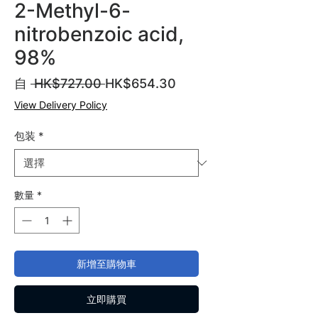
2-Methyl-6-
nitrobenzoic acid,
98%
一
促
自
 HK$727.00 
HK$654.30
般
銷
View Delivery Policy
價
價
格
格
包装
*
數量
*
新增至購物車
立即購買