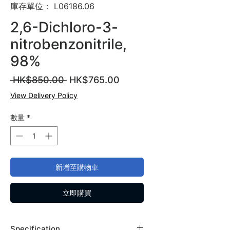
庫存單位： L06186.06
2,6-Dichloro-3-
nitrobenzonitrile,
98%
一
促
 HK$850.00 
HK$765.00
般
銷
View Delivery Policy
價
價
格
格
數量
*
新增至購物車
立即購買
Specification