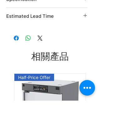
Brand: Alfa Aesar
Estimated Lead Time
Country of Origin: USA
CAS Number: 5866-98-8
Estimated Lead Time: 45 days
L06186.06
Leadtime: Please enquire us
相關產品
Half-Price Offer