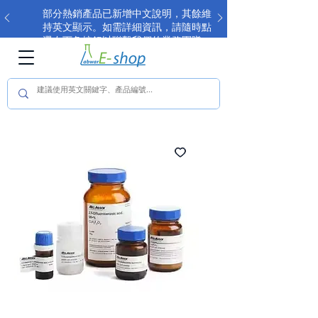
部分熱銷產品已新增中文說明，其餘維
持英文顯示。如需詳細資訊，請隨時點
選右下角按鈕以聯繫我們的業務團隊。