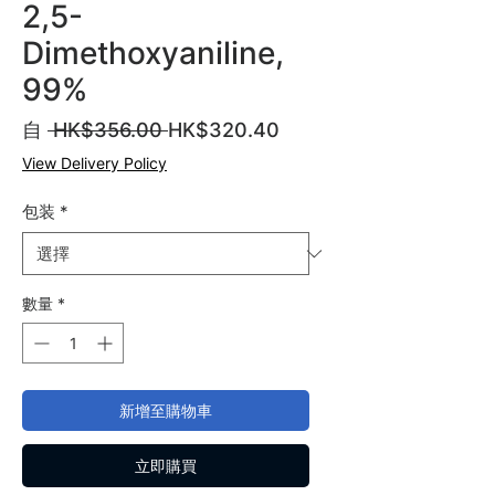
2,5-
Dimethoxyaniline,
99%
一
促
自
 HK$356.00 
HK$320.40
般
銷
View Delivery Policy
價
價
格
格
包装
*
數量
*
新增至購物車
立即購買