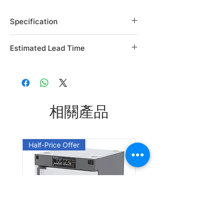
Specification
Brand: Alfa Aesar
Estimated Lead Time
Country of Origin: USA
CAS Number: 102-56-7
Estimated Lead Time: 45 days
L05053.18
L05053.30
相關產品
Leadtime: Please enquire us
Half-Price Offer