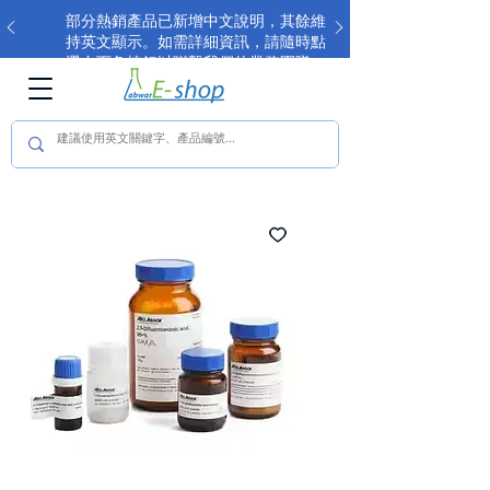
部分熱銷產品已新增中文說明，其餘維
持英文顯示。如需詳細資訊，請隨時點
選右下角按鈕以聯繫我們的業務團隊。