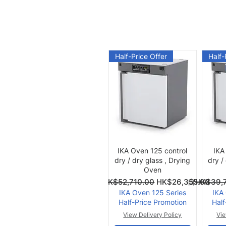
Half-Price Offer
Half-
快速瀏覽
IKA Oven 125 control
IKA
dry / dry glass , Drying
dry /
Oven
一般價格
促銷價格
一般價格
促銷價格
自
HK$52,710.00
HK$26,355.00
自
HK$39,
IKA Oven 125 Series
IKA
Half-Price Promotion
Half
View Delivery Policy
Vie