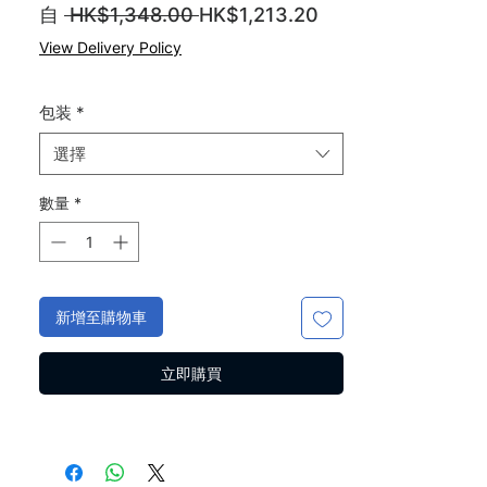
一
促
自
 HK$1,348.00 
HK$1,213.20
般
銷
View Delivery Policy
價
價
格
格
包装
*
選擇
數量
*
新增至購物車
立即購買