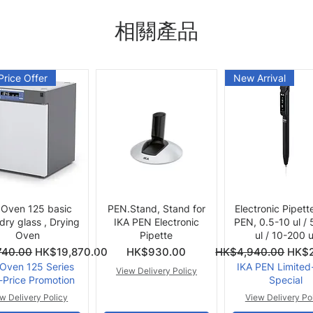
相關產品
Price Offer
New Arrival
快速瀏覽
快速瀏覽
快速瀏覽
 Oven 125 basic
PEN.Stand, Stand for
Electronic Pipett
 dry glass , Drying
IKA PEN Electronic
PEN, 0.5-10 ul /
Oven
Pipette
ul / 10-200 u
價格
一般價格
促銷
740.00
HK$19,870.00
HK$930.00
HK$4,940.00
HK$2
 Oven 125 Series
IKA PEN Limited
View Delivery Policy
-Price Promotion
Special
w Delivery Policy
View Delivery Po