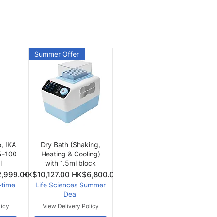
Summer Offer
快速瀏覽
e, IKA
Dry Bath (Shaking,
 5-100
Heating & Cooling)
l
with 1.5ml block
價格
一般價格
促銷價格
,999.00
HK$10,127.00
HK$6,800.00
-time
Life Sciences Summer
Deal
licy
View Delivery Policy