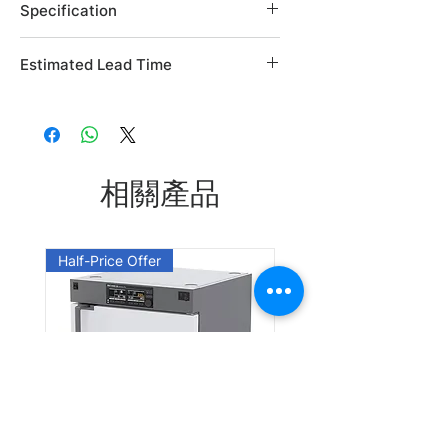
Specification
Brand: Alfa Aesar
Estimated Lead Time
Country of Origin: USA
CAS Number: 21854-95-5
Estimated Lead Time: 45 days
L06507.06
L06507.14
相關產品
Leadtime: Please enquire us
Half-Price Offer