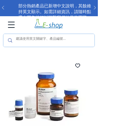
部分熱銷產品已新增中文說明，其餘維
持英文顯示。如需詳細資訊，請隨時點
選右下角按鈕以聯繫我們的業務團隊。