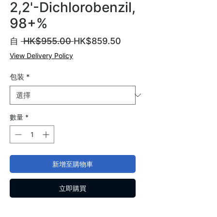
2,2'-Dichlorobenzil,
98+%
一
促
自
 HK$955.00 
HK$859.50
般
銷
View Delivery Policy
價
價
格
格
包装
*
數量
*
新增至購物車
立即購買