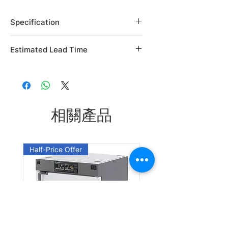
Specification
Brand: Alfa Aesar
Estimated Lead Time
Country of Origin: USA
CAS Number: 3219-63-4
Estimated Lead Time: 45 days
L04251.03
L04251.06
相關產品
Leadtime: Please enquire us
Half-Price Offer