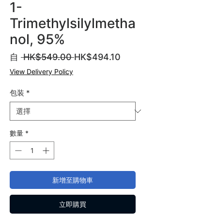
1-
Trimethylsilylmetha
nol, 95%
一
促
自
 HK$549.00 
HK$494.10
般
銷
View Delivery Policy
價
價
格
格
包装
*
數量
*
新增至購物車
立即購買