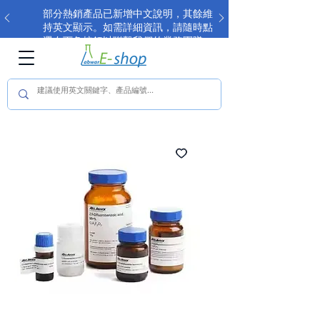
部分熱銷產品已新增中文說明，其餘維
持英文顯示。如需詳細資訊，請隨時點
選右下角按鈕以聯繫我們的業務團隊。