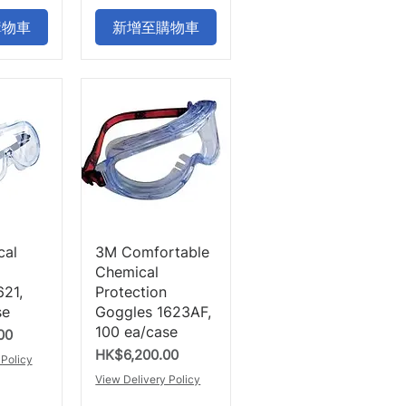
購物車
新增至購物車
瀏覽
快速瀏覽
cal
3M Comfortable
Chemical
621,
Protection
se
Goggles 1623AF,
100 ea/case
00
價格
HK$6,200.00
 Policy
View Delivery Policy