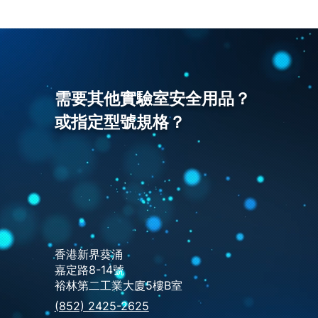
需要其他實驗室安全用品？
或指定型號規格？
香港新界葵涌
嘉定路8-14號
裕林第二工業大廈5樓B室
(852) 2425-2625