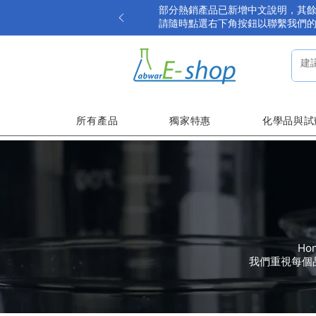
部分熱銷產品已新增中文說明，其
請隨時點選右下角按鈕以聯繫我們
所有產品
獨家特惠
化學品與試
Ho
我們重視每個