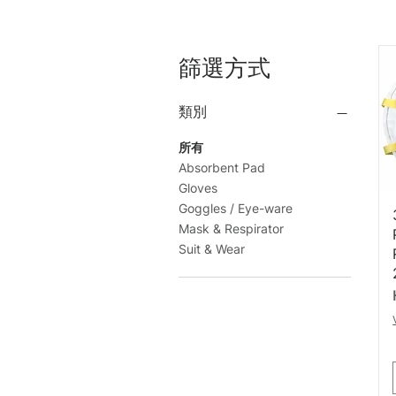
篩選方式
類別
所有
Absorbent Pad
Gloves
Goggles / Eye-ware
Mask & Respirator
Suit & Wear