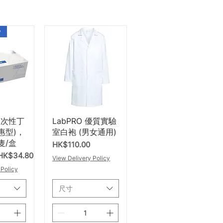
y
瀏覽
快速瀏覽
 一次性丁
LabPRO 優質實驗
惠型)，
室白袍 (男女通用)
隻/盒
價格
HK$110.00
促銷價格
HK$34.80
View Delivery Policy
 Policy
尺寸