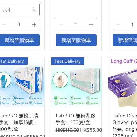
尺寸
新增至購物車
新增至購物車
新增至
ast Delivery
Fast Delivery
快速瀏覽
快速瀏覽
快速
LabPRO 無粉丁腈
LabPRO 無粉乳膠
Latex Dis
手套，加厚防護，
手套，100隻/盒
Gloves, p
100隻/盒
free, long 
一般價格
促銷價格
HK$110.00
HK$55.00
(295mm),
一般價格
促銷價格
HK$110.00
HK$55.00