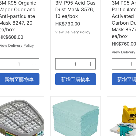
快速瀏覽
快速瀏覽
快速
3M R95 Organic
3M P95 Acid Gas
3M P95 An
Vapor Odor and
Dust Mask 8576,
Particulat
Anti-particulate
10 ea/box
Activated
Mask 8247, 20
Carbon Du
價格
HK$730.00
ea/box
Mask 8577
View Delivery Policy
ea/box
價格
HK$608.00
價格
HK$760.00
View Delivery Policy
View Delivery
新增至購物車
新增至購物車
新增至