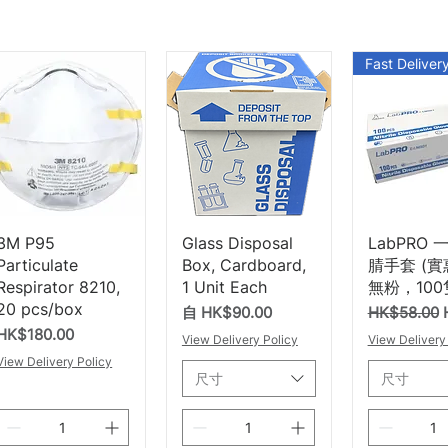
Fast Deliver
快速瀏覽
快速瀏覽
快速
3M P95
Glass Disposal
LabPRO
Particulate
Box, Cardboard,
腈手套 (實
Respirator 8210,
1 Unit Each
無粉，100
20 pcs/box
促銷價格
一般價格
自
HK$90.00
HK$58.00
價格
HK$180.00
View Delivery Policy
View Delivery
View Delivery Policy
尺寸
尺寸