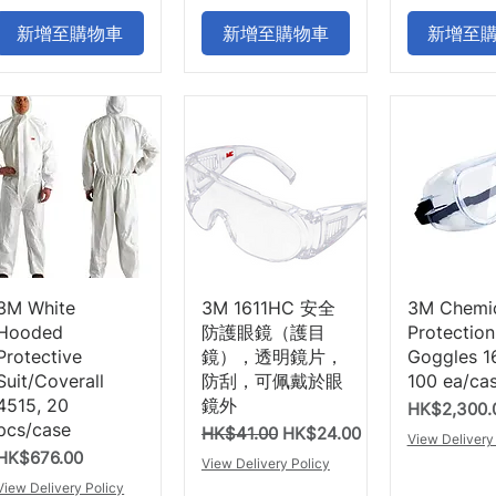
新增至購物車
新增至購物車
新增至
快速瀏覽
快速瀏覽
快速
3M White
3M 1611HC 安全
3M Chemi
Hooded
防護眼鏡（護目
Protection
Protective
鏡），透明鏡片，
Goggles 1
Suit/Coverall
防刮，可佩戴於眼
100 ea/ca
4515, 20
鏡外
價格
HK$2,300.
pcs/case
一般價格
促銷價格
HK$41.00
HK$24.00
View Delivery
價格
HK$676.00
View Delivery Policy
View Delivery Policy