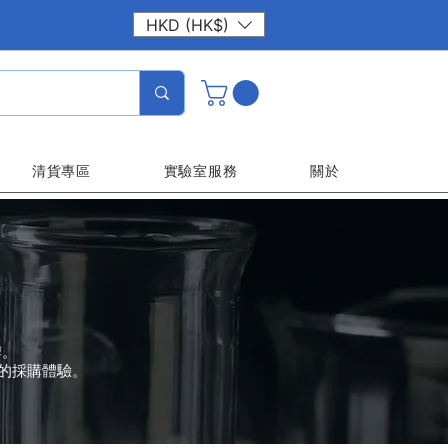
HKD (HK$)
清貨專區
實驗室服務
關於
牌。
的採購體驗。