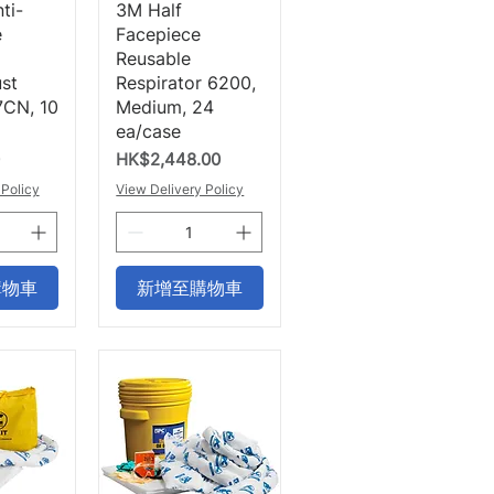
瀏覽
快速瀏覽
ti-
3M Half
e
Facepiece
Reusable
st
Respirator 6200,
CN, 10
Medium, 24
ea/case
價格
HK$2,448.00
 Policy
View Delivery Policy
購物車
新增至購物車