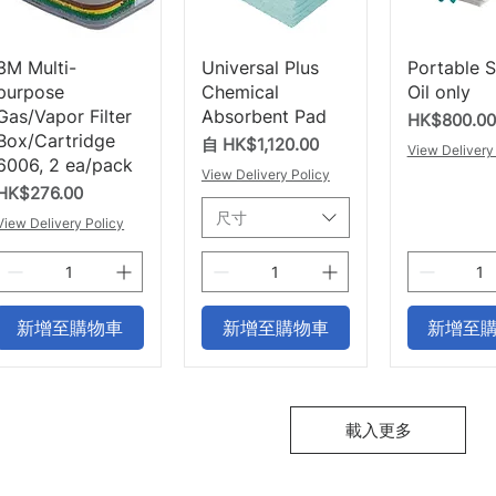
快速瀏覽
快速瀏覽
快速
3M Multi-
Universal Plus
Portable Sp
purpose
Chemical
Oil only
Gas/Vapor Filter
Absorbent Pad
價格
HK$800.00
Box/Cartridge
促銷價格
自
HK$1,120.00
View Delivery
6006, 2 ea/pack
View Delivery Policy
價格
HK$276.00
尺寸
View Delivery Policy
新增至購物車
新增至購物車
新增至
載入更多