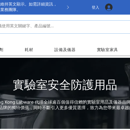
餘維持英文顯示。如需詳細資訊，
登入
的業務團隊。
劑
耗材
設備及儀器
實驗室家具
實驗室安全防護用品
ng Kong Labware 代理全球逾百個值得信賴的實驗室用品及儀器品
品牌的獨特價值，同時不斷引入更多優質選擇，致力為您帶來最卓越