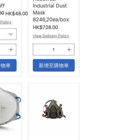
ff
Industrial Dust
Mask
00
HK$48.00
8246,20ea/box
 Policy
價格
HK$728.00
View Delivery Policy
購物車
新增至購物車